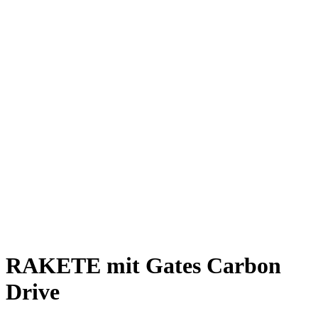
Rakete E-Commuter
Rakete Mixte
Rakete Anglaise
Rakete Corniche
Rakete Rennrad
RAKETE – Sale
Galerie
Galerie alle
Galerie Mixte
Galerie Trekking
Galerie Anglaise
Galerie Corniche
Galerie Randonneur
Galerie Gravel
Galerie Rennrad
Galerie Meral
Galerie Roadster
PHILOSOPHIE
Kontakt
RAKETE mit Gates Carbon
Drive