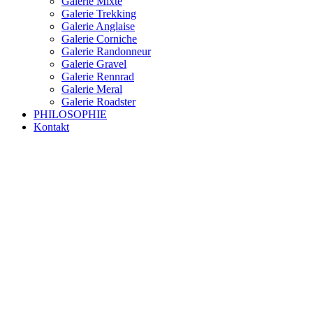
Galerie Mixte
Galerie Trekking
Galerie Anglaise
Galerie Corniche
Galerie Randonneur
Galerie Gravel
Galerie Rennrad
Galerie Meral
Galerie Roadster
PHILOSOPHIE
Kontakt
RAKETE – sofort verfügbar
Rakete Trekking Tour
Rakete Meral Tour
Rakete Gravel C3
Rakete Gravel
Rakete Mixte
Rakete Trekking
RAKETE – customized
Rakete Meral
Rakete Roadster
Rakete Randonneur
Rakete Gravel
Rakete Trekking