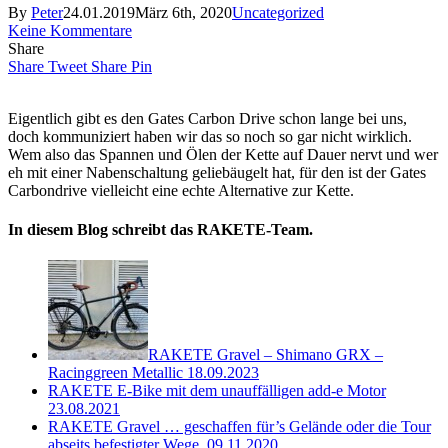
By
Peter
24.01.2019
März 6th, 2020
Uncategorized
Keine Kommentare
Share
Share
Tweet
Share
Pin
Eigentlich gibt es den Gates Carbon Drive schon lange bei uns,
doch kommuniziert haben wir das so noch so gar nicht wirklich.
Wem also das Spannen und Ölen der Kette auf Dauer nervt und wer
eh mit einer Nabenschaltung geliebäugelt hat, für den ist der Gates
Carbondrive vielleicht eine echte Alternative zur Kette.
In diesem Blog schreibt das RAKETE-Team.
RAKETE Gravel – Shimano GRX –
Racinggreen Metallic
18.09.2023
RAKETE E-Bike mit dem unauffälligen add-e Motor
23.08.2021
RAKETE Gravel … geschaffen für’s Gelände oder die Tour
abseits befestigter Wege.
09.11.2020