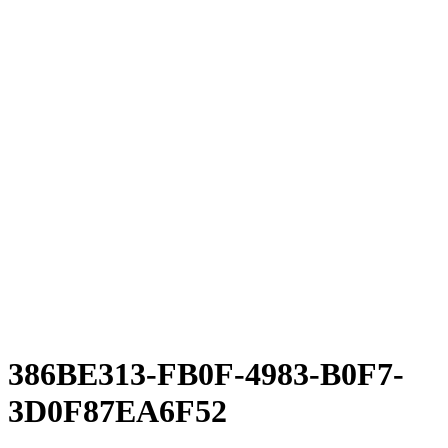
Rakete E-Commuter
Rakete Mixte
Rakete Anglaise
Rakete Corniche
Rakete Rennrad
RAKETE – Sale
Galerie
Galerie alle
Galerie Mixte
Galerie Trekking
Galerie Anglaise
Galerie Corniche
Galerie Randonneur
Galerie Gravel
Galerie Rennrad
Galerie Meral
Galerie Roadster
PHILOSOPHIE
Kontakt
386BE313-FB0F-4983-B0F7-
3D0F87EA6F52