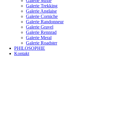
Galerie Mixte
Galerie Trekking
Galerie Anglaise
Galerie Corniche
Galerie Randonneur
Galerie Gravel
Galerie Rennrad
Galerie Meral
Galerie Roadster
PHILOSOPHIE
Kontakt
RAKETE – sofort verfügbar
Rakete Trekking Tour
Rakete Meral Tour
Rakete Gravel C3
Rakete Gravel
Rakete Mixte
Rakete Trekking
RAKETE – customized
Rakete Meral
Rakete Roadster
Rakete Randonneur
Rakete Gravel
Rakete Trekking