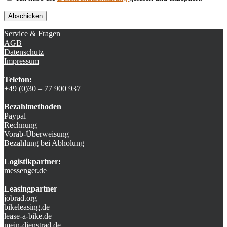
Service & Fragen
AGB
Datenschutz
Impressum
Telefon:
+49 (0)30 – 77 900 937
Bezahlmethoden
Paypal
Rechnung
Vorab-Überweisung
Bezahlung bei Abholung
Logistikpartner:
messenger.de
Leasingpartner
jobrad.org
bikeleasing.de
lease-a-bike.de
mein-dienstrad.de