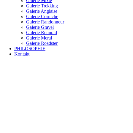
Galerie Mixte
Galerie Trekking
Galerie Anglaise
Galerie Corniche
Galerie Randonneur
Galerie Gravel
Galerie Rennrad
Galerie Meral
Galerie Roadster
PHILOSOPHIE
Kontakt
RAKETE – sofort verfügbar
Rakete Trekking Tour
Rakete Meral Tour
Rakete Gravel C3
Rakete Gravel
Rakete Mixte
Rakete Trekking
RAKETE – customized
Rakete Meral
Rakete Roadster
Rakete Randonneur
Rakete Gravel
Rakete Trekking