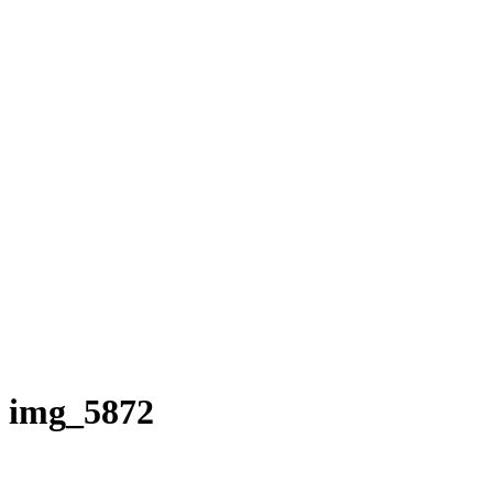
Rakete E-Commuter
Rakete Mixte
Rakete Anglaise
Rakete Corniche
Rakete Rennrad
RAKETE – Sale
Galerie
Galerie alle
Galerie Mixte
Galerie Trekking
Galerie Anglaise
Galerie Corniche
Galerie Randonneur
Galerie Gravel
Galerie Rennrad
Galerie Meral
Galerie Roadster
PHILOSOPHIE
Kontakt
img_5872