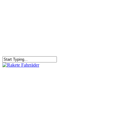
RAKETE – sofort verfügbar
Rakete Trekking Tour
Rakete Meral Tour
Rakete Gravel C3
Rakete Gravel
Rakete Mixte
Rakete Trekking
RAKETE – customized
Rakete Meral
Rakete Roadster
Rakete Randonneur