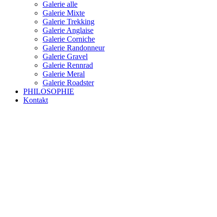
Galerie alle
Galerie Mixte
Galerie Trekking
Galerie Anglaise
Galerie Corniche
Galerie Randonneur
Galerie Gravel
Galerie Rennrad
Galerie Meral
Galerie Roadster
PHILOSOPHIE
Kontakt
RAKETE – sofort verfügbar
Rakete Trekking Tour
Rakete Meral Tour
Rakete Gravel C3
Rakete Gravel
Rakete Mixte
Rakete Trekking
RAKETE – customized
Rakete Meral
Rakete Roadster
Rakete Randonneur
Rakete Gravel