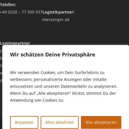
Telefon:
+49 (0)30 – 77 900 937
Logistikpartner:
messenger.de
Leasingpartner
jobrad.org
Wir schätzen Deine Privatsphäre
bikeleasing.de
lease-a-bike.de
Wir verwenden Cookies, um Dein Surferlebnis zu
mein-dienstrad.de
verbessern, personalisierte Anzeigen oder Inhalte
deutsche-dienstrad.de
einzusetzen und unseren Datenverkehr zu analysieren.
Wenn Du auf „Alle akzeptieren" klickst, stimmst Du der
Anwendung von Cookies zu.
Anpassen
Alles ablehnen
Alle akzeptieren