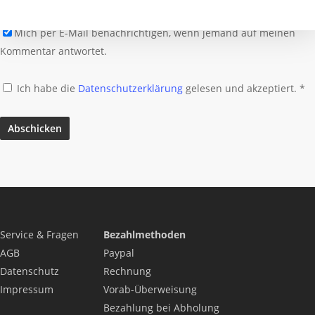
PHILOSOPHIE
Kontakt
Mich per E-Mail benachrichtigen, wenn jemand auf meinen
Kommentar antwortet.
Ich habe die
Datenschutzerklärung
gelesen und akzeptiert.
*
Service & Fragen
Bezahlmethoden
AGB
Paypal
Datenschutz
Rechnung
Impressum
Vorab-Überweisung
Bezahlung bei Abholung