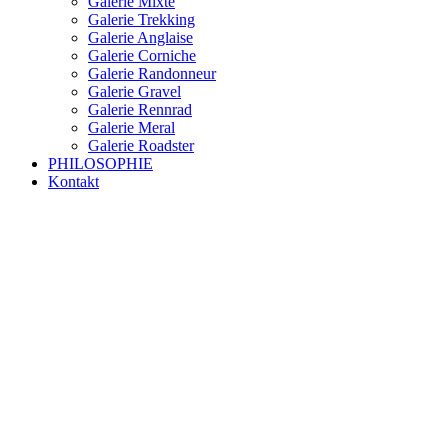
Galerie Mixte
Galerie Trekking
Galerie Anglaise
Galerie Corniche
Galerie Randonneur
Galerie Gravel
Galerie Rennrad
Galerie Meral
Galerie Roadster
PHILOSOPHIE
Kontakt
RAKETE – sofort verfügbar
Rakete Trekking Tour
Rakete Meral Tour
Rakete Gravel C3
Rakete Gravel
Rakete Mixte
Rakete Trekking
RAKETE – customized
Rakete Meral
Rakete Roadster
Rakete Randonneur
Rakete Gravel
Rakete Trekking