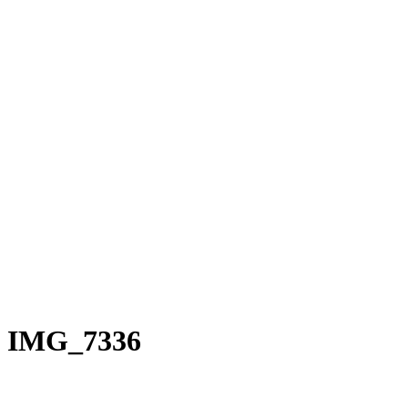
Rakete E-Commuter
Rakete Mixte
Rakete Anglaise
Rakete Corniche
Rakete Rennrad
RAKETE – Sale
Galerie
Galerie alle
Galerie Mixte
Galerie Trekking
Galerie Anglaise
Galerie Corniche
Galerie Randonneur
Galerie Gravel
Galerie Rennrad
Galerie Meral
Galerie Roadster
PHILOSOPHIE
Kontakt
IMG_7336