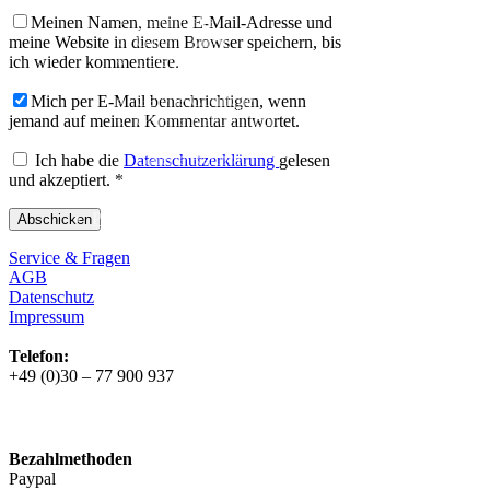
Galerie
Galerie alle
Meinen Namen, meine E-Mail-Adresse und
Galerie Mixte
meine Website in diesem Browser speichern, bis
Galerie Trekking
ich wieder kommentiere.
Galerie Anglaise
Galerie Corniche
Mich per E-Mail benachrichtigen, wenn
Galerie Randonneur
jemand auf meinen Kommentar antwortet.
Galerie Gravel
Galerie Rennrad
Ich habe die
Datenschutzerklärung
gelesen
Galerie Meral
und akzeptiert.
*
Galerie Roadster
PHILOSOPHIE
Kontakt
Service & Fragen
AGB
Datenschutz
Impressum
Telefon:
+49 (0)30 – 77 900 937
Bezahlmethoden
Paypal