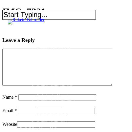
IMG_7331
RAKETE – sofort verfügbar
Rakete Trekking Tour
Leave a Reply
Rakete Meral Tour
Rakete Gravel C3
Rakete Gravel
Rakete Mixte
Rakete Trekking
RAKETE – customized
Rakete Meral
Rakete Roadster
Rakete Randonneur
Rakete Gravel
Rakete Trekking
Name
*
Rakete E-Commuter
Rakete Mixte
Email
*
Rakete Anglaise
Rakete Corniche
Rakete Rennrad
Website
RAKETE – Sale