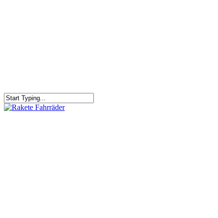
RAKETE – sofort verfügbar
Rakete Trekking Tour
Rakete Meral Tour
Rakete Gravel C3
Rakete Gravel
Rakete Mixte
Rakete Trekking
RAKETE – customized
Rakete Meral
Rakete Roadster
Rakete Randonneur