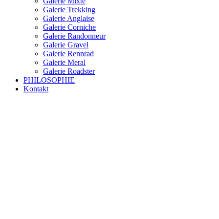
Galerie Mixte
Galerie Trekking
Galerie Anglaise
Galerie Corniche
Galerie Randonneur
Galerie Gravel
Galerie Rennrad
Galerie Meral
Galerie Roadster
PHILOSOPHIE
Kontakt
RAKETE – sofort verfügbar
Rakete Trekking Tour
Rakete Meral Tour
Rakete Gravel C3
Rakete Gravel
Rakete Mixte
Rakete Trekking
RAKETE – customized
Rakete Meral
Rakete Roadster
Rakete Randonneur
Rakete Gravel
Rakete Trekking