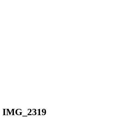
Rakete E-Commuter
Rakete Mixte
Rakete Anglaise
Rakete Corniche
Rakete Rennrad
RAKETE – Sale
Galerie
Galerie alle
Galerie Mixte
Galerie Trekking
Galerie Anglaise
Galerie Corniche
Galerie Randonneur
Galerie Gravel
Galerie Rennrad
Galerie Meral
Galerie Roadster
PHILOSOPHIE
Kontakt
IMG_2319