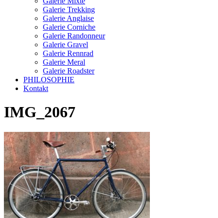
Galerie Mixte
Galerie Trekking
Galerie Anglaise
Galerie Corniche
Galerie Randonneur
Galerie Gravel
Galerie Rennrad
Galerie Meral
Galerie Roadster
PHILOSOPHIE
Kontakt
IMG_2067