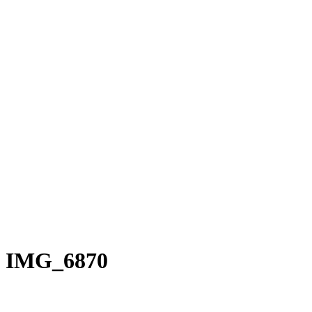
Rakete E-Commuter
Rakete Mixte
Rakete Anglaise
Rakete Corniche
Rakete Rennrad
RAKETE – Sale
Galerie
Galerie alle
Galerie Mixte
Galerie Trekking
Galerie Anglaise
Galerie Corniche
Galerie Randonneur
Galerie Gravel
Galerie Rennrad
Galerie Meral
Galerie Roadster
PHILOSOPHIE
Kontakt
IMG_6870