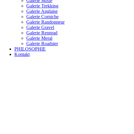
Galerie Mixte
Galerie Trekking
Galerie Anglaise
Galerie Corniche
Galerie Randonneur
Galerie Gravel
Galerie Rennrad
Galerie Meral
Galerie Roadster
PHILOSOPHIE
Kontakt
RAKETE – sofort verfügbar
Rakete Trekking Tour
Rakete Meral Tour
Rakete Gravel C3
Rakete Gravel
Rakete Mixte
Rakete Trekking
RAKETE – customized
Rakete Meral
Rakete Roadster
Rakete Randonneur
Rakete Gravel
Rakete Trekking