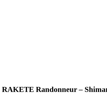
Rakete E-Commuter
Rakete Mixte
Rakete Anglaise
Rakete Corniche
Rakete Rennrad
RAKETE – Sale
Galerie
Galerie alle
Galerie Mixte
Galerie Trekking
Galerie Anglaise
Galerie Corniche
Galerie Randonneur
Galerie Gravel
Galerie Rennrad
Galerie Meral
Galerie Roadster
PHILOSOPHIE
Kontakt
RAKETE Randonneur – Shimano