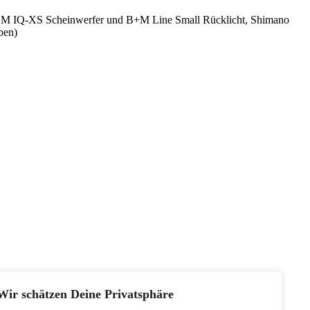
 B+M IQ-XS Scheinwerfer und B+M Line Small Rücklicht, Shimano
ben)
Wir schätzen Deine Privatsphäre