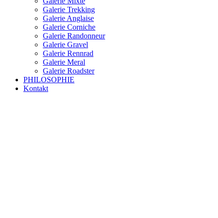
Galerie Mixte
Galerie Trekking
Galerie Anglaise
Galerie Corniche
Galerie Randonneur
Galerie Gravel
Galerie Rennrad
Galerie Meral
Galerie Roadster
PHILOSOPHIE
Kontakt
RAKETE – sofort verfügbar
Rakete Trekking Tour
Rakete Meral Tour
Rakete Gravel C3
Rakete Gravel
Rakete Mixte
Rakete Trekking
RAKETE – customized
Rakete Meral
Rakete Roadster
Rakete Randonneur
Rakete Gravel
Rakete Trekking