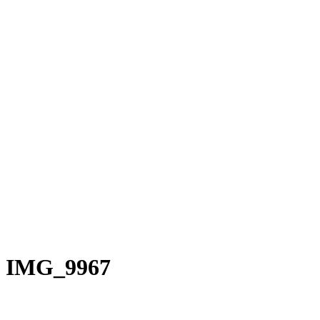
Rakete E-Commuter
Rakete Mixte
Rakete Anglaise
Rakete Corniche
Rakete Rennrad
RAKETE – Sale
Galerie
Galerie alle
Galerie Mixte
Galerie Trekking
Galerie Anglaise
Galerie Corniche
Galerie Randonneur
Galerie Gravel
Galerie Rennrad
Galerie Meral
Galerie Roadster
PHILOSOPHIE
Kontakt
IMG_9967