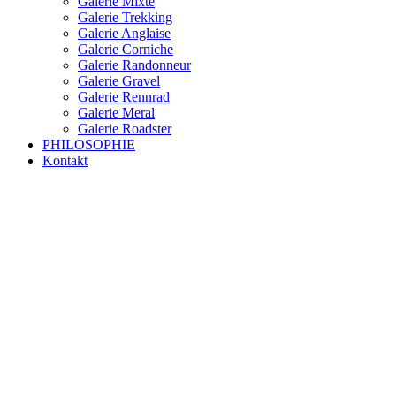
Galerie Mixte
Galerie Trekking
Galerie Anglaise
Galerie Corniche
Galerie Randonneur
Galerie Gravel
Galerie Rennrad
Galerie Meral
Galerie Roadster
PHILOSOPHIE
Kontakt
RAKETE – sofort verfügbar
Rakete Trekking Tour
Rakete Meral Tour
Rakete Gravel C3
Rakete Gravel
Rakete Mixte
Rakete Trekking
RAKETE – customized
Rakete Meral
Rakete Roadster
Rakete Randonneur
Rakete Gravel
Rakete Trekking