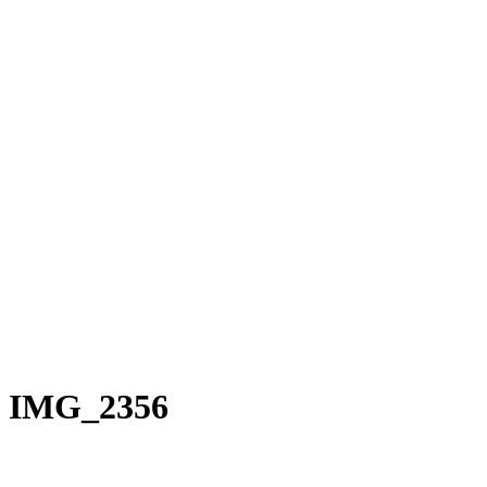
Rakete E-Commuter
Rakete Mixte
Rakete Anglaise
Rakete Corniche
Rakete Rennrad
RAKETE – Sale
Galerie
Galerie alle
Galerie Mixte
Galerie Trekking
Galerie Anglaise
Galerie Corniche
Galerie Randonneur
Galerie Gravel
Galerie Rennrad
Galerie Meral
Galerie Roadster
PHILOSOPHIE
Kontakt
IMG_2356