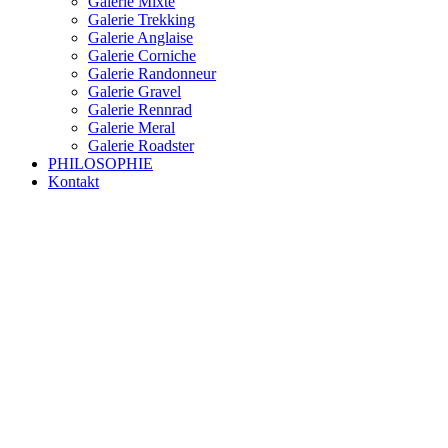
Galerie Mixte
Galerie Trekking
Galerie Anglaise
Galerie Corniche
Galerie Randonneur
Galerie Gravel
Galerie Rennrad
Galerie Meral
Galerie Roadster
PHILOSOPHIE
Kontakt
RAKETE – sofort verfügbar
Rakete Trekking Tour
Rakete Meral Tour
Rakete Gravel C3
Rakete Gravel
Rakete Mixte
Rakete Trekking
RAKETE – customized
Rakete Meral
Rakete Roadster
Rakete Randonneur
Rakete Gravel
Rakete Trekking