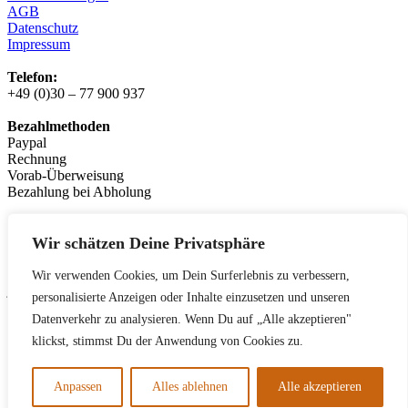
AGB
Datenschutz
Impressum
Telefon:
+49 (0)30 – 77 900 937
Bezahlmethoden
Paypal
Rechnung
Vorab-Überweisung
Bezahlung bei Abholung
Logistikpartner:
messenger.de
Wir schätzen Deine Privatsphäre
Leasingpartner
Wir verwenden Cookies, um Dein Surferlebnis zu verbessern,
jobrad.org
personalisierte Anzeigen oder Inhalte einzusetzen und unseren
bikeleasing.de
Datenverkehr zu analysieren. Wenn Du auf „Alle akzeptieren"
lease-a-bike.de
mein-dienstrad.de
klickst, stimmst Du der Anwendung von Cookies zu.
deutsche-dienstrad.de
Anpassen
Alles ablehnen
Alle akzeptieren