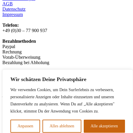
AGB
Datenschutz
Impressum
Telefon:
+49 (0)30 – 77 900 937
Bezahlmethoden
Paypal
Rechnung
Vorab-Überweisung
Bezahlung bei Abholung
Logistikpartner:
messenger.de
Wir schätzen Deine Privatsphäre
Leasingpartner
Wir verwenden Cookies, um Dein Surferlebnis zu verbessern,
jobrad.org
personalisierte Anzeigen oder Inhalte einzusetzen und unseren
bikeleasing.de
Datenverkehr zu analysieren. Wenn Du auf „Alle akzeptieren"
lease-a-bike.de
mein-dienstrad.de
klickst, stimmst Du der Anwendung von Cookies zu.
deutsche-dienstrad.de
Anpassen
Alles ablehnen
Alle akzeptieren