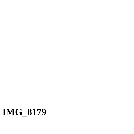
Rakete E-Commuter
Rakete Mixte
Rakete Anglaise
Rakete Corniche
Rakete Rennrad
RAKETE – Sale
Galerie
Galerie alle
Galerie Mixte
Galerie Trekking
Galerie Anglaise
Galerie Corniche
Galerie Randonneur
Galerie Gravel
Galerie Rennrad
Galerie Meral
Galerie Roadster
PHILOSOPHIE
Kontakt
IMG_8179