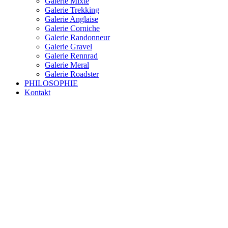
Galerie Mixte
Galerie Trekking
Galerie Anglaise
Galerie Corniche
Galerie Randonneur
Galerie Gravel
Galerie Rennrad
Galerie Meral
Galerie Roadster
PHILOSOPHIE
Kontakt
RAKETE – sofort verfügbar
Rakete Trekking Tour
Rakete Meral Tour
Rakete Gravel C3
Rakete Gravel
Rakete Mixte
Rakete Trekking
RAKETE – customized
Rakete Meral
Rakete Roadster
Rakete Randonneur
Rakete Gravel
Rakete Trekking