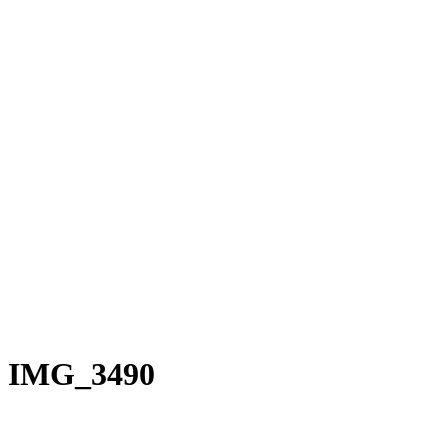
Rakete E-Commuter
Rakete Mixte
Rakete Anglaise
Rakete Corniche
Rakete Rennrad
RAKETE – Sale
Galerie
Galerie alle
Galerie Mixte
Galerie Trekking
Galerie Anglaise
Galerie Corniche
Galerie Randonneur
Galerie Gravel
Galerie Rennrad
Galerie Meral
Galerie Roadster
PHILOSOPHIE
Kontakt
IMG_3490