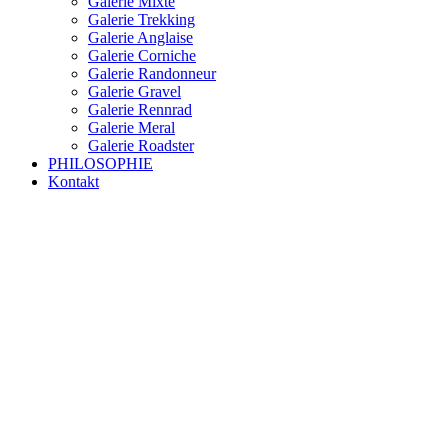
Galerie Mixte
Galerie Trekking
Galerie Anglaise
Galerie Corniche
Galerie Randonneur
Galerie Gravel
Galerie Rennrad
Galerie Meral
Galerie Roadster
PHILOSOPHIE
Kontakt
RAKETE – sofort verfügbar
Rakete Trekking Tour
Rakete Meral Tour
Rakete Gravel C3
Rakete Gravel
Rakete Mixte
Rakete Trekking
RAKETE – customized
Rakete Meral
Rakete Roadster
Rakete Randonneur
Rakete Gravel
Rakete Trekking