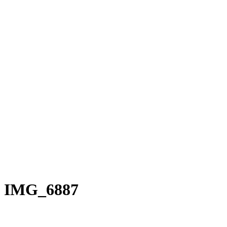
Rakete E-Commuter
Rakete Mixte
Rakete Anglaise
Rakete Corniche
Rakete Rennrad
RAKETE – Sale
Galerie
Galerie alle
Galerie Mixte
Galerie Trekking
Galerie Anglaise
Galerie Corniche
Galerie Randonneur
Galerie Gravel
Galerie Rennrad
Galerie Meral
Galerie Roadster
PHILOSOPHIE
Kontakt
IMG_6887