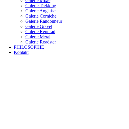
Galerie Mixte
Galerie Trekking
Galerie Anglaise
Galerie Corniche
Galerie Randonneur
Galerie Gravel
Galerie Rennrad
Galerie Meral
Galerie Roadster
PHILOSOPHIE
Kontakt
RAKETE – sofort verfügbar
Rakete Trekking Tour
Rakete Meral Tour
Rakete Gravel C3
Rakete Gravel
Rakete Mixte
Rakete Trekking
RAKETE – customized
Rakete Meral
Rakete Roadster
Rakete Randonneur
Rakete Gravel
Rakete Trekking