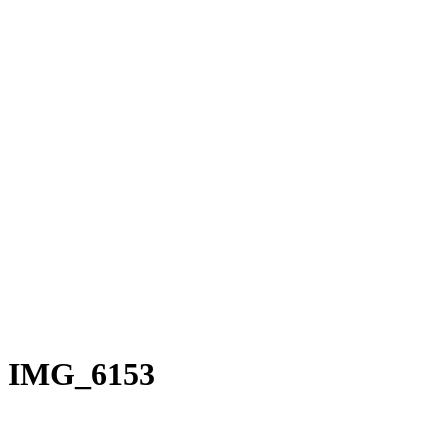
Rakete E-Commuter
Rakete Mixte
Rakete Anglaise
Rakete Corniche
Rakete Rennrad
RAKETE – Sale
Galerie
Galerie alle
Galerie Mixte
Galerie Trekking
Galerie Anglaise
Galerie Corniche
Galerie Randonneur
Galerie Gravel
Galerie Rennrad
Galerie Meral
Galerie Roadster
PHILOSOPHIE
Kontakt
IMG_6153