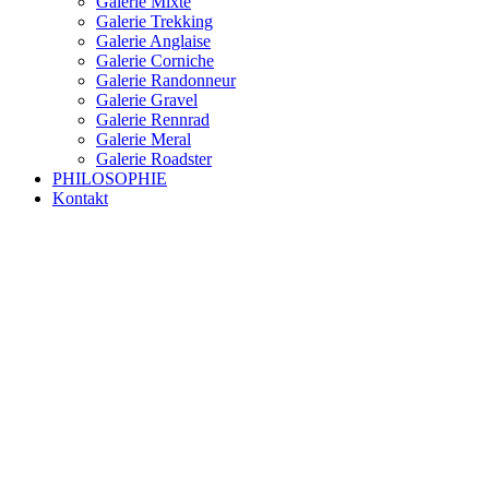
Galerie Mixte
Galerie Trekking
Galerie Anglaise
Galerie Corniche
Galerie Randonneur
Galerie Gravel
Galerie Rennrad
Galerie Meral
Galerie Roadster
PHILOSOPHIE
Kontakt
RAKETE – sofort verfügbar
Rakete Trekking Tour
Rakete Meral Tour
Rakete Gravel C3
Rakete Gravel
Rakete Mixte
Rakete Trekking
RAKETE – customized
Rakete Meral
Rakete Roadster
Rakete Randonneur
Rakete Gravel
Rakete Trekking