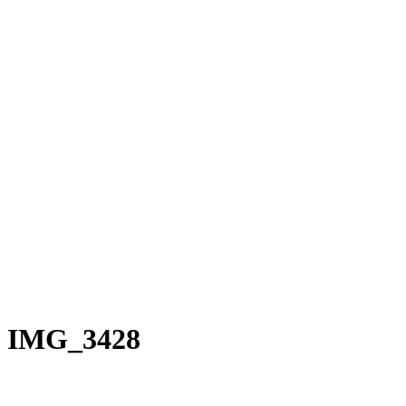
Rakete E-Commuter
Rakete Mixte
Rakete Anglaise
Rakete Corniche
Rakete Rennrad
RAKETE – Sale
Galerie
Galerie alle
Galerie Mixte
Galerie Trekking
Galerie Anglaise
Galerie Corniche
Galerie Randonneur
Galerie Gravel
Galerie Rennrad
Galerie Meral
Galerie Roadster
PHILOSOPHIE
Kontakt
IMG_3428