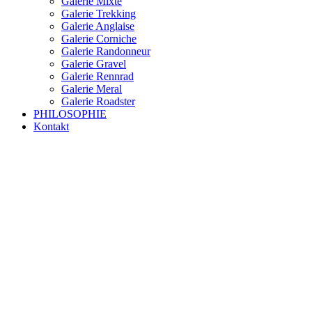
Galerie Mixte
Galerie Trekking
Galerie Anglaise
Galerie Corniche
Galerie Randonneur
Galerie Gravel
Galerie Rennrad
Galerie Meral
Galerie Roadster
PHILOSOPHIE
Kontakt
RAKETE – sofort verfügbar
Rakete Trekking Tour
Rakete Meral Tour
Rakete Gravel C3
Rakete Gravel
Rakete Mixte
Rakete Trekking
RAKETE – customized
Rakete Meral
Rakete Roadster
Rakete Randonneur
Rakete Gravel
Rakete Trekking