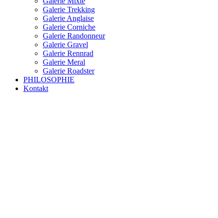
Galerie Mixte
Galerie Trekking
Galerie Anglaise
Galerie Corniche
Galerie Randonneur
Galerie Gravel
Galerie Rennrad
Galerie Meral
Galerie Roadster
PHILOSOPHIE
Kontakt
RAKETE – sofort verfügbar
Rakete Trekking Tour
Rakete Meral Tour
Rakete Gravel C3
Rakete Gravel
Rakete Mixte
Rakete Trekking
RAKETE – customized
Rakete Meral
Rakete Roadster
Rakete Randonneur
Rakete Gravel
Rakete Trekking