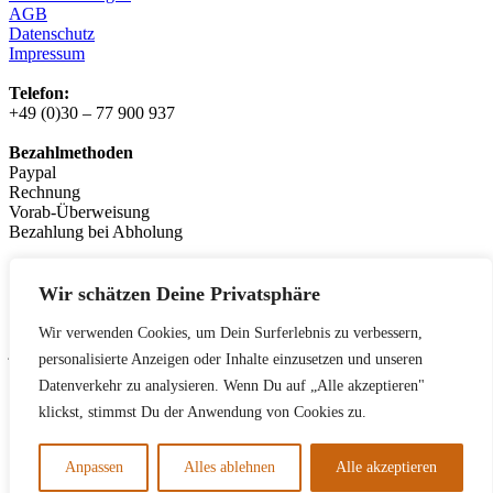
AGB
Datenschutz
Impressum
Telefon:
+49 (0)30 – 77 900 937
Bezahlmethoden
Paypal
Rechnung
Vorab-Überweisung
Bezahlung bei Abholung
Logistikpartner:
messenger.de
Wir schätzen Deine Privatsphäre
Leasingpartner
Wir verwenden Cookies, um Dein Surferlebnis zu verbessern,
jobrad.org
personalisierte Anzeigen oder Inhalte einzusetzen und unseren
bikeleasing.de
Datenverkehr zu analysieren. Wenn Du auf „Alle akzeptieren"
lease-a-bike.de
mein-dienstrad.de
klickst, stimmst Du der Anwendung von Cookies zu.
deutsche-dienstrad.de
Anpassen
Alles ablehnen
Alle akzeptieren