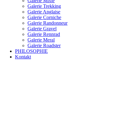
Galerie Mixte
Galerie Trekking
Galerie Anglaise
Galerie Corniche
Galerie Randonneur
Galerie Gravel
Galerie Rennrad
Galerie Meral
Galerie Roadster
PHILOSOPHIE
Kontakt
RAKETE – sofort verfügbar
Rakete Trekking Tour
Rakete Meral Tour
Rakete Gravel C3
Rakete Gravel
Rakete Mixte
Rakete Trekking
RAKETE – customized
Rakete Meral
Rakete Roadster
Rakete Randonneur
Rakete Gravel
Rakete Trekking