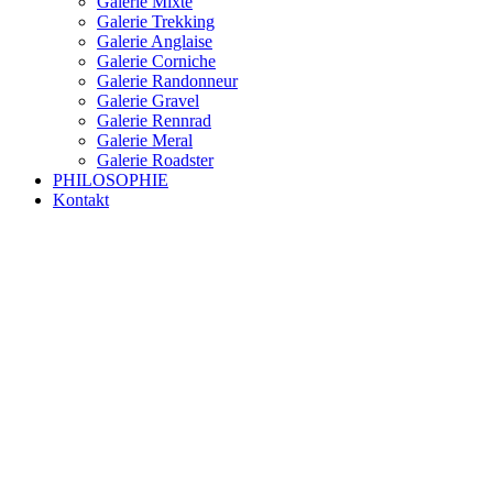
Galerie Mixte
Galerie Trekking
Galerie Anglaise
Galerie Corniche
Galerie Randonneur
Galerie Gravel
Galerie Rennrad
Galerie Meral
Galerie Roadster
PHILOSOPHIE
Kontakt
RAKETE – sofort verfügbar
Rakete Trekking Tour
Rakete Meral Tour
Rakete Gravel C3
Rakete Gravel
Rakete Mixte
Rakete Trekking
RAKETE – customized
Rakete Meral
Rakete Roadster
Rakete Randonneur
Rakete Gravel
Rakete Trekking