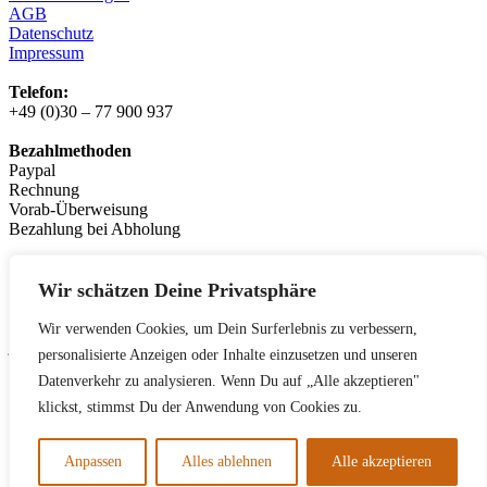
AGB
Datenschutz
Impressum
Telefon:
+49 (0)30 – 77 900 937
Bezahlmethoden
Paypal
Rechnung
Vorab-Überweisung
Bezahlung bei Abholung
Logistikpartner:
messenger.de
Wir schätzen Deine Privatsphäre
Leasingpartner
Wir verwenden Cookies, um Dein Surferlebnis zu verbessern,
jobrad.org
personalisierte Anzeigen oder Inhalte einzusetzen und unseren
bikeleasing.de
Datenverkehr zu analysieren. Wenn Du auf „Alle akzeptieren"
lease-a-bike.de
mein-dienstrad.de
klickst, stimmst Du der Anwendung von Cookies zu.
deutsche-dienstrad.de
Anpassen
Alles ablehnen
Alle akzeptieren