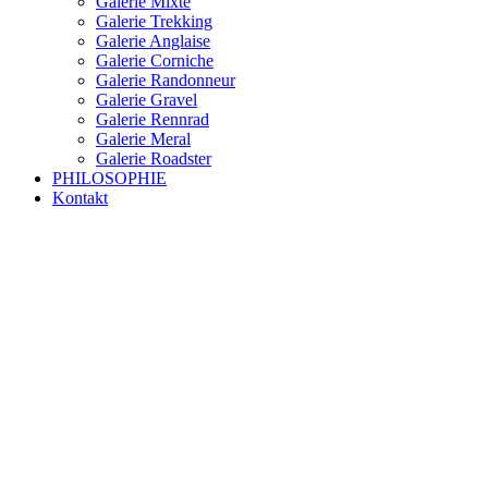
Galerie Mixte
Galerie Trekking
Galerie Anglaise
Galerie Corniche
Galerie Randonneur
Galerie Gravel
Galerie Rennrad
Galerie Meral
Galerie Roadster
PHILOSOPHIE
Kontakt
RAKETE – sofort verfügbar
Rakete Trekking Tour
Rakete Meral Tour
Rakete Gravel C3
Rakete Gravel
Rakete Mixte
Rakete Trekking
RAKETE – customized
Rakete Meral
Rakete Roadster
Rakete Randonneur
Rakete Gravel
Rakete Trekking