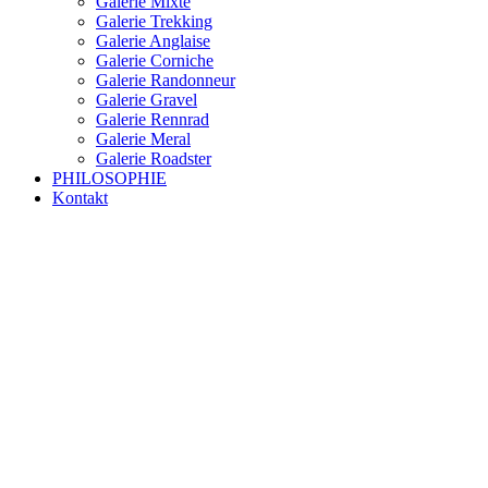
Galerie Mixte
Galerie Trekking
Galerie Anglaise
Galerie Corniche
Galerie Randonneur
Galerie Gravel
Galerie Rennrad
Galerie Meral
Galerie Roadster
PHILOSOPHIE
Kontakt
RAKETE – sofort verfügbar
Rakete Trekking Tour
Rakete Meral Tour
Rakete Gravel C3
Rakete Gravel
Rakete Mixte
Rakete Trekking
RAKETE – customized
Rakete Meral
Rakete Roadster
Rakete Randonneur
Rakete Gravel
Rakete Trekking