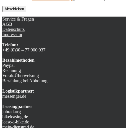
Service & Fragen
AGB
Datenschutz
Impressum
Telefon:
+49 (0)30 – 77 900 937
Bezahlmethoden
Paypal
Rechnung
Vorab-Überweisung
Bezahlung bei Abholung
Logistikpartner:
messenger.de
Leasingpartner
jobrad.org
bikeleasing.de
lease-a-bike.de
mein-dienstrad.de