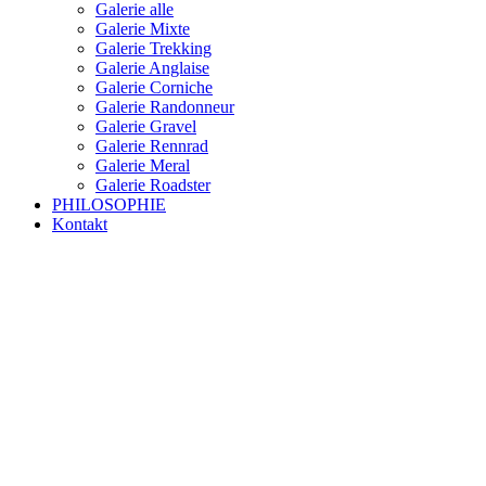
Galerie alle
Galerie Mixte
Galerie Trekking
Galerie Anglaise
Galerie Corniche
Galerie Randonneur
Galerie Gravel
Galerie Rennrad
Galerie Meral
Galerie Roadster
PHILOSOPHIE
Kontakt
RAKETE – sofort verfügbar
Rakete Trekking Tour
Rakete Meral Tour
Rakete Gravel C3
Rakete Gravel
Rakete Mixte
Rakete Trekking
RAKETE – customized
Rakete Meral
Rakete Roadster
Rakete Randonneur
Rakete Gravel