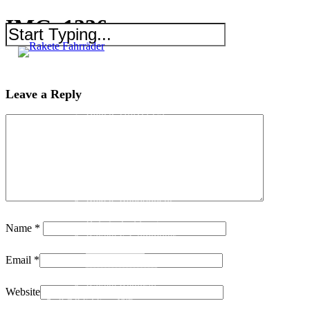
IMG_1336
RAKETE – sofort verfügbar
Rakete Trekking Tour
Leave a Reply
Rakete Meral Tour
Rakete Gravel C3
Rakete Gravel
Rakete Mixte
Rakete Trekking
RAKETE – customized
Rakete Meral
Rakete Roadster
Rakete Randonneur
Rakete Gravel
Rakete Trekking
Name
*
Rakete E-Commuter
Rakete Mixte
Email
*
Rakete Anglaise
Rakete Corniche
Rakete Rennrad
Website
RAKETE – Sale