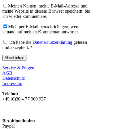
Galerie
Galerie alle
Meinen Namen, meine E-Mail-Adresse und
Galerie Mixte
meine Website in diesem Browser speichern, bis
Galerie Trekking
ich wieder kommentiere.
Galerie Anglaise
Galerie Corniche
Mich per E-Mail benachrichtigen, wenn
Galerie Randonneur
jemand auf meinen Kommentar antwortet.
Galerie Gravel
Galerie Rennrad
Ich habe die
Datenschutzerklärung
gelesen
Galerie Meral
und akzeptiert.
*
Galerie Roadster
PHILOSOPHIE
Kontakt
Service & Fragen
AGB
Datenschutz
Impressum
Telefon:
+49 (0)30 – 77 900 937
Bezahlmethoden
Paypal