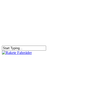
RAKETE – sofort verfügbar
Rakete Trekking Tour
Rakete Meral Tour
Rakete Gravel C3
Rakete Gravel
Rakete Mixte
Rakete Trekking
RAKETE – customized
Rakete Meral
Rakete Roadster
Rakete Randonneur