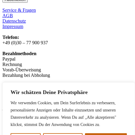
Service & Fragen
AGB
Datenschutz
Impressum
Telefon:
+49 (0)30 – 77 900 937
Bezahlmethoden
Paypal
Rechnung
Vorab-Überweisung
Bezahlung bei Abholung
Logistikpartner:
messenger.de
Wir schätzen Deine Privatsphäre
Leasingpartner
Wir verwenden Cookies, um Dein Surferlebnis zu verbessern,
jobrad.org
personalisierte Anzeigen oder Inhalte einzusetzen und unseren
bikeleasing.de
Datenverkehr zu analysieren. Wenn Du auf „Alle akzeptieren"
lease-a-bike.de
mein-dienstrad.de
klickst, stimmst Du der Anwendung von Cookies zu.
deutsche-dienstrad.de