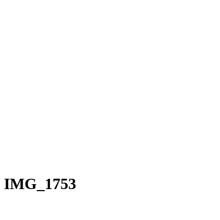
Rakete E-Commuter
Rakete Mixte
Rakete Anglaise
Rakete Corniche
Rakete Rennrad
RAKETE – Sale
Galerie
Galerie alle
Galerie Mixte
Galerie Trekking
Galerie Anglaise
Galerie Corniche
Galerie Randonneur
Galerie Gravel
Galerie Rennrad
Galerie Meral
Galerie Roadster
PHILOSOPHIE
Kontakt
IMG_1753