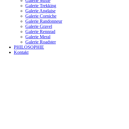
Galerie Mixte
Galerie Trekking
Galerie Anglaise
Galerie Corniche
Galerie Randonneur
Galerie Gravel
Galerie Rennrad
Galerie Meral
Galerie Roadster
PHILOSOPHIE
Kontakt
RAKETE – sofort verfügbar
Rakete Trekking Tour
Rakete Meral Tour
Rakete Gravel C3
Rakete Gravel
Rakete Mixte
Rakete Trekking
RAKETE – customized
Rakete Meral
Rakete Roadster
Rakete Randonneur
Rakete Gravel
Rakete Trekking