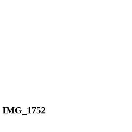
Rakete E-Commuter
Rakete Mixte
Rakete Anglaise
Rakete Corniche
Rakete Rennrad
RAKETE – Sale
Galerie
Galerie alle
Galerie Mixte
Galerie Trekking
Galerie Anglaise
Galerie Corniche
Galerie Randonneur
Galerie Gravel
Galerie Rennrad
Galerie Meral
Galerie Roadster
PHILOSOPHIE
Kontakt
IMG_1752