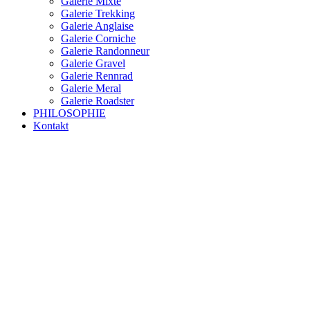
Galerie Mixte
Galerie Trekking
Galerie Anglaise
Galerie Corniche
Galerie Randonneur
Galerie Gravel
Galerie Rennrad
Galerie Meral
Galerie Roadster
PHILOSOPHIE
Kontakt
RAKETE – sofort verfügbar
Rakete Trekking Tour
Rakete Meral Tour
Rakete Gravel C3
Rakete Gravel
Rakete Mixte
Rakete Trekking
RAKETE – customized
Rakete Meral
Rakete Roadster
Rakete Randonneur
Rakete Gravel
Rakete Trekking