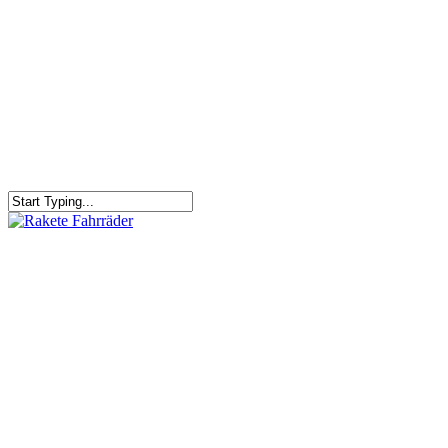
RAKETE – sofort verfügbar
Rakete Trekking Tour
Rakete Meral Tour
Rakete Gravel C3
Rakete Gravel
Rakete Mixte
Rakete Trekking
RAKETE – customized
Rakete Meral
Rakete Roadster
Rakete Randonneur