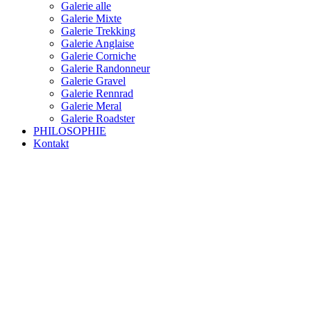
Galerie alle
Galerie Mixte
Galerie Trekking
Galerie Anglaise
Galerie Corniche
Galerie Randonneur
Galerie Gravel
Galerie Rennrad
Galerie Meral
Galerie Roadster
PHILOSOPHIE
Kontakt
RAKETE – sofort verfügbar
Rakete Trekking Tour
Rakete Meral Tour
Rakete Gravel C3
Rakete Gravel
Rakete Mixte
Rakete Trekking
RAKETE – customized
Rakete Meral
Rakete Roadster
Rakete Randonneur
Rakete Gravel