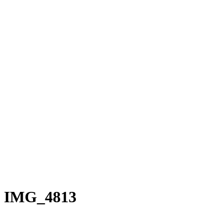
Rakete Trekking
Rakete E-Commuter
Rakete Mixte
Rakete Anglaise
Rakete Corniche
Rakete Rennrad
RAKETE – Sale
Galerie
Galerie alle
Galerie Mixte
Galerie Trekking
Galerie Anglaise
Galerie Corniche
Galerie Randonneur
Galerie Gravel
Galerie Rennrad
Galerie Meral
Galerie Roadster
PHILOSOPHIE
Kontakt
IMG_4813