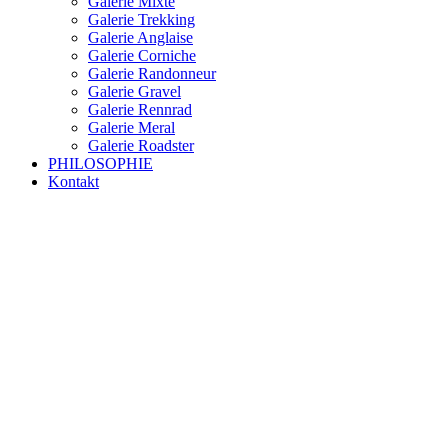
Galerie Mixte
Galerie Trekking
Galerie Anglaise
Galerie Corniche
Galerie Randonneur
Galerie Gravel
Galerie Rennrad
Galerie Meral
Galerie Roadster
PHILOSOPHIE
Kontakt
RAKETE – sofort verfügbar
Rakete Trekking Tour
Rakete Meral Tour
Rakete Gravel C3
Rakete Gravel
Rakete Mixte
Rakete Trekking
RAKETE – customized
Rakete Meral
Rakete Roadster
Rakete Randonneur
Rakete Gravel
Rakete Trekking