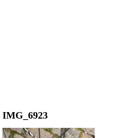
Rakete E-Commuter
Rakete Mixte
Rakete Anglaise
Rakete Corniche
Rakete Rennrad
RAKETE – Sale
Galerie
Galerie alle
Galerie Mixte
Galerie Trekking
Galerie Anglaise
Galerie Corniche
Galerie Randonneur
Galerie Gravel
Galerie Rennrad
Galerie Meral
Galerie Roadster
PHILOSOPHIE
Kontakt
IMG_6923