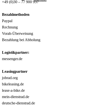
+49 (0)30 – 77 900 937
RAKETE – sofort verfügbar
Bezahlmethoden
Rakete Trekking Tour
Paypal
Rakete Meral Tour
Rechnung
Rakete Gravel C3
Vorab-Überweisung
Rakete Gravel
Bezahlung bei Abholung
Rakete Mixte
Rakete Trekking
Logistikpartner:
RAKETE – customized
messenger.de
Rakete Meral
Rakete Roadster
Leasingpartner
Rakete Randonneur
jobrad.org
Rakete Gravel
bikeleasing.de
Rakete Trekking
lease-a-bike.de
Rakete E-Commuter
mein-dienstrad.de
Rakete Mixte
deutsche-dienstrad.de
Rakete Anglaise