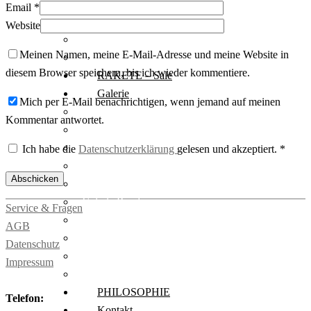
Rakete Mixte
Email
*
Rakete Anglaise
Website
Rakete Corniche
Meinen Namen, meine E-Mail-Adresse und meine Website in
Rakete Rennrad
diesem Browser speichern, bis ich wieder kommentiere.
RAKETE – Sale
Galerie
Mich per E-Mail benachrichtigen, wenn jemand auf meinen
Galerie alle
Kommentar antwortet.
Galerie Mixte
Galerie Trekking
Ich habe die
Datenschutzerklärung
gelesen und akzeptiert.
*
Galerie Anglaise
Galerie Corniche
Galerie Randonneur
Service & Fragen
Galerie Gravel
AGB
Galerie Rennrad
Datenschutz
Galerie Meral
Impressum
Galerie Roadster
PHILOSOPHIE
Telefon:
Kontakt