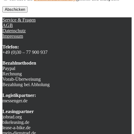
Service & Fragen
AGB
Datenschutz
Impressum
Telefon:
+49 (0)30 – 77 900 937
Bezahlmethoden
Paypal
Rechnung
Vorab-Überweisung
Bezahlung bei Abholung
Logistikpartner:
messenger.de
Leasingpartner
jobrad.org
bikeleasing.de
lease-a-bike.de
mein-dienstrad.de