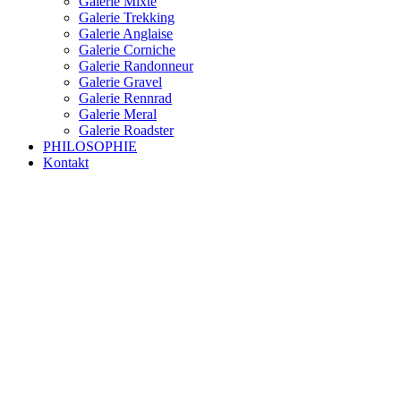
Galerie Mixte
Galerie Trekking
Galerie Anglaise
Galerie Corniche
Galerie Randonneur
Galerie Gravel
Galerie Rennrad
Galerie Meral
Galerie Roadster
PHILOSOPHIE
Kontakt
RAKETE – sofort verfügbar
Rakete Trekking Tour
Rakete Meral Tour
Rakete Gravel C3
Rakete Gravel
Rakete Mixte
Rakete Trekking
RAKETE – customized
Rakete Meral
Rakete Roadster
Rakete Randonneur
Rakete Gravel
Rakete Trekking