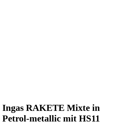
Rakete E-Commuter
Rakete Mixte
Rakete Anglaise
Rakete Corniche
Rakete Rennrad
RAKETE – Sale
Galerie
Galerie alle
Galerie Mixte
Galerie Trekking
Galerie Anglaise
Galerie Corniche
Galerie Randonneur
Galerie Gravel
Galerie Rennrad
Galerie Meral
Galerie Roadster
PHILOSOPHIE
Kontakt
Ingas RAKETE Mixte in
Petrol-metallic mit HS11