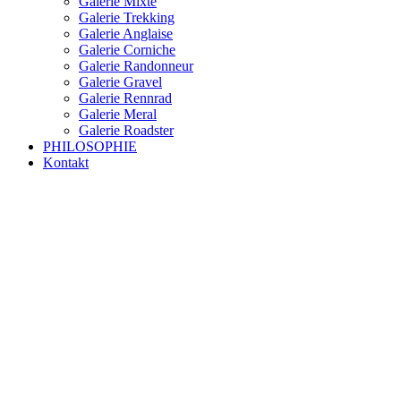
Galerie Mixte
Galerie Trekking
Galerie Anglaise
Galerie Corniche
Galerie Randonneur
Galerie Gravel
Galerie Rennrad
Galerie Meral
Galerie Roadster
PHILOSOPHIE
Kontakt
RAKETE – sofort verfügbar
Rakete Trekking Tour
Rakete Meral Tour
Rakete Gravel C3
Rakete Gravel
Rakete Mixte
Rakete Trekking
RAKETE – customized
Rakete Meral
Rakete Roadster
Rakete Randonneur
Rakete Gravel
Rakete Trekking