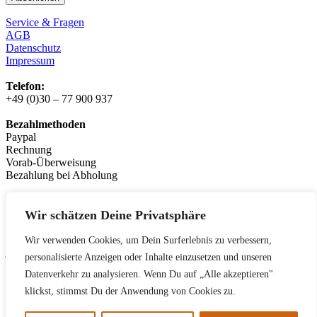
Service & Fragen
AGB
Datenschutz
Impressum
Telefon:
+49 (0)30 – 77 900 937
Bezahlmethoden
Paypal
Rechnung
Vorab-Überweisung
Bezahlung bei Abholung
Logistikpartner:
messenger.de
Wir schätzen Deine Privatsphäre
Leasingpartner
Wir verwenden Cookies, um Dein Surferlebnis zu verbessern,
jobrad.org
personalisierte Anzeigen oder Inhalte einzusetzen und unseren
bikeleasing.de
Datenverkehr zu analysieren. Wenn Du auf „Alle akzeptieren"
lease-a-bike.de
mein-dienstrad.de
klickst, stimmst Du der Anwendung von Cookies zu.
deutsche-dienstrad.de