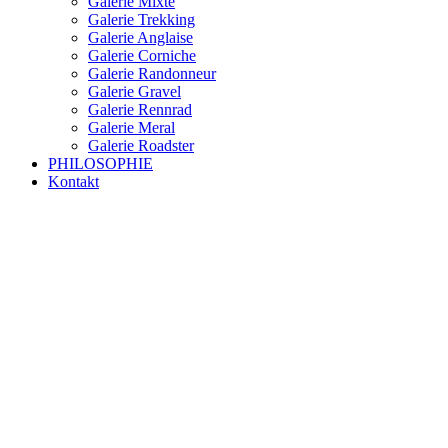
Galerie Mixte
Galerie Trekking
Galerie Anglaise
Galerie Corniche
Galerie Randonneur
Galerie Gravel
Galerie Rennrad
Galerie Meral
Galerie Roadster
PHILOSOPHIE
Kontakt
RAKETE – sofort verfügbar
Rakete Trekking Tour
Rakete Meral Tour
Rakete Gravel C3
Rakete Gravel
Rakete Mixte
Rakete Trekking
RAKETE – customized
Rakete Meral
Rakete Roadster
Rakete Randonneur
Rakete Gravel
Rakete Trekking