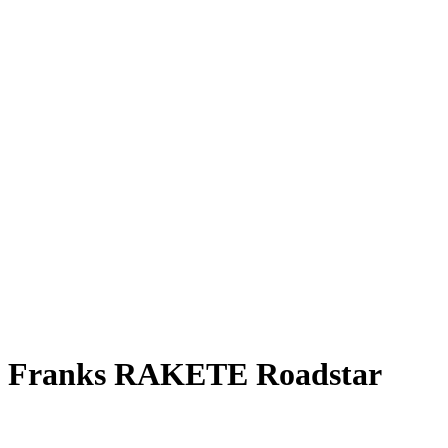
Rakete E-Commuter
Rakete Mixte
Rakete Anglaise
Rakete Corniche
Rakete Rennrad
RAKETE – Sale
Galerie
Galerie alle
Galerie Mixte
Galerie Trekking
Galerie Anglaise
Galerie Corniche
Galerie Randonneur
Galerie Gravel
Galerie Rennrad
Galerie Meral
Galerie Roadster
PHILOSOPHIE
Kontakt
Franks RAKETE Roadstar