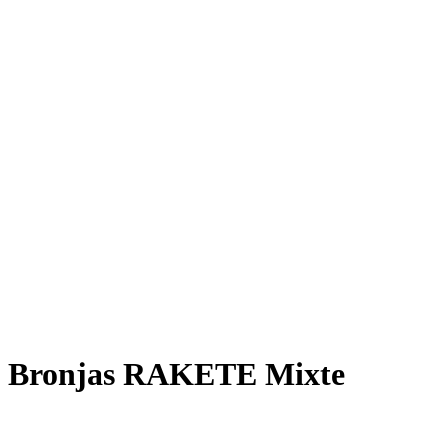
Rakete E-Commuter
Rakete Mixte
Rakete Anglaise
Rakete Corniche
Rakete Rennrad
RAKETE – Sale
Galerie
Galerie alle
Galerie Mixte
Galerie Trekking
Galerie Anglaise
Galerie Corniche
Galerie Randonneur
Galerie Gravel
Galerie Rennrad
Galerie Meral
Galerie Roadster
PHILOSOPHIE
Kontakt
Bronjas RAKETE Mixte