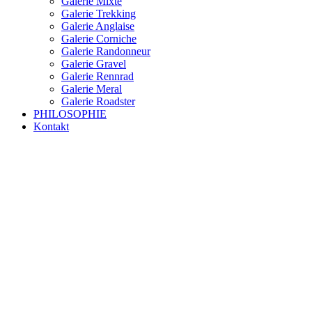
Galerie Mixte
Galerie Trekking
Galerie Anglaise
Galerie Corniche
Galerie Randonneur
Galerie Gravel
Galerie Rennrad
Galerie Meral
Galerie Roadster
PHILOSOPHIE
Kontakt
RAKETE – sofort verfügbar
Rakete Trekking Tour
Rakete Meral Tour
Rakete Gravel C3
Rakete Gravel
Rakete Mixte
Rakete Trekking
RAKETE – customized
Rakete Meral
Rakete Roadster
Rakete Randonneur
Rakete Gravel
Rakete Trekking