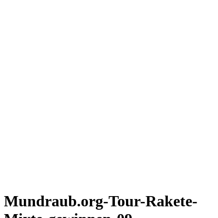
Rakete Gravel
Rakete Trekking
Rakete E-Commuter
Rakete Mixte
Rakete Anglaise
Rakete Corniche
Rakete Rennrad
RAKETE – Sale
Galerie
Galerie alle
Galerie Mixte
Galerie Trekking
Galerie Anglaise
Galerie Corniche
Galerie Randonneur
Galerie Gravel
Galerie Rennrad
Galerie Meral
Galerie Roadster
PHILOSOPHIE
Kontakt
Mundraub.org-Tour-Rakete-