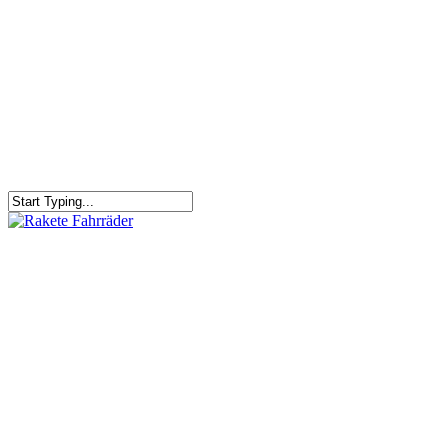
RAKETE – sofort verfügbar
Rakete Trekking Tour
Rakete Meral Tour
Rakete Gravel C3
Rakete Gravel
Rakete Mixte
Rakete Trekking
RAKETE – customized
Rakete Meral
Rakete Roadster
Rakete Randonneur