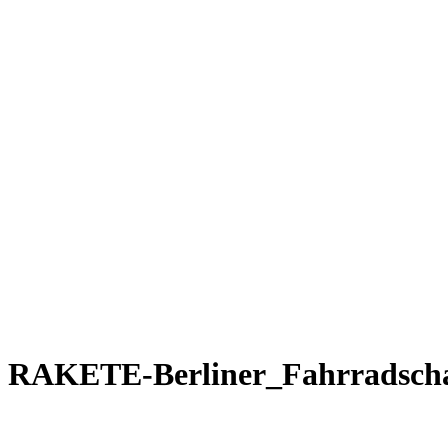
Rakete E-Commuter
Rakete Mixte
Rakete Anglaise
Rakete Corniche
Rakete Rennrad
RAKETE – Sale
Galerie
Galerie alle
Galerie Mixte
Galerie Trekking
Galerie Anglaise
Galerie Corniche
Galerie Randonneur
Galerie Gravel
Galerie Rennrad
Galerie Meral
Galerie Roadster
PHILOSOPHIE
Kontakt
RAKETE-Berliner_Fahrradsch