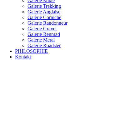
Galerie Mixte
Galerie Trekking
Galerie Anglaise
Galerie Corniche
Galerie Randonneur
Galerie Gravel
Galerie Rennrad
Galerie Meral
Galerie Roadster
PHILOSOPHIE
Kontakt
RAKETE – sofort verfügbar
Rakete Trekking Tour
Rakete Meral Tour
Rakete Gravel C3
Rakete Gravel
Rakete Mixte
Rakete Trekking
RAKETE – customized
Rakete Meral
Rakete Roadster
Rakete Randonneur
Rakete Gravel
Rakete Trekking