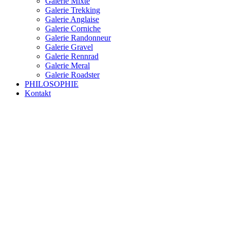
Galerie Mixte
Galerie Trekking
Galerie Anglaise
Galerie Corniche
Galerie Randonneur
Galerie Gravel
Galerie Rennrad
Galerie Meral
Galerie Roadster
PHILOSOPHIE
Kontakt
RAKETE – sofort verfügbar
Rakete Trekking Tour
Rakete Meral Tour
Rakete Gravel C3
Rakete Gravel
Rakete Mixte
Rakete Trekking
RAKETE – customized
Rakete Meral
Rakete Roadster
Rakete Randonneur
Rakete Gravel
Rakete Trekking