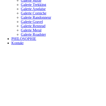
Galerie Mixte
Galerie Trekking
Galerie Anglaise
Galerie Corniche
Galerie Randonneur
Galerie Gravel
Galerie Rennrad
Galerie Meral
Galerie Roadster
PHILOSOPHIE
Kontakt
RAKETE – sofort verfügbar
Rakete Trekking Tour
Rakete Meral Tour
Rakete Gravel C3
Rakete Gravel
Rakete Mixte
Rakete Trekking
RAKETE – customized
Rakete Meral
Rakete Roadster
Rakete Randonneur
Rakete Gravel
Rakete Trekking