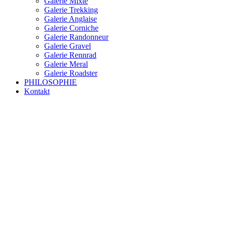
Galerie Mixte
Galerie Trekking
Galerie Anglaise
Galerie Corniche
Galerie Randonneur
Galerie Gravel
Galerie Rennrad
Galerie Meral
Galerie Roadster
PHILOSOPHIE
Kontakt
RAKETE – sofort verfügbar
Rakete Trekking Tour
Rakete Meral Tour
Rakete Gravel C3
Rakete Gravel
Rakete Mixte
Rakete Trekking
RAKETE – customized
Rakete Meral
Rakete Roadster
Rakete Randonneur
Rakete Gravel
Rakete Trekking