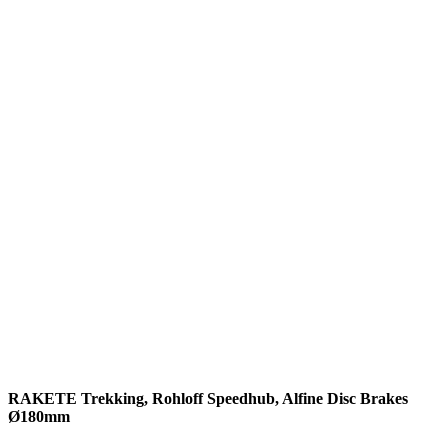
Rakete E-Commuter
Rakete Mixte
Rakete Anglaise
Rakete Corniche
Rakete Rennrad
RAKETE – Sale
Galerie
Galerie alle
Galerie Mixte
Galerie Trekking
Galerie Anglaise
Galerie Corniche
Galerie Randonneur
Galerie Gravel
Galerie Rennrad
Galerie Meral
Galerie Roadster
PHILOSOPHIE
Kontakt
RAKETE Trekking, Rohloff Speedhub, Alfine Disc Brakes
Ø180mm