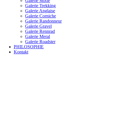
Galerie Mixte
Galerie Trekking
Galerie Anglaise
Galerie Corniche
Galerie Randonneur
Galerie Gravel
Galerie Rennrad
Galerie Meral
Galerie Roadster
PHILOSOPHIE
Kontakt
RAKETE – sofort verfügbar
Rakete Trekking Tour
Rakete Meral Tour
Rakete Gravel C3
Rakete Gravel
Rakete Mixte
Rakete Trekking
RAKETE – customized
Rakete Meral
Rakete Roadster
Rakete Randonneur
Rakete Gravel
Rakete Trekking