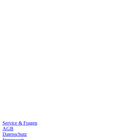
Rakete E-Commuter
Rakete Mixte
Rakete Anglaise
Rakete Corniche
Rakete Rennrad
RAKETE – Sale
Galerie
Galerie alle
Galerie Mixte
Galerie Trekking
Galerie Anglaise
Galerie Corniche
Galerie Randonneur
Galerie Gravel
Galerie Rennrad
Galerie Meral
Galerie Roadster
PHILOSOPHIE
Kontakt
Service & Fragen
AGB
Datenschutz
Impressum