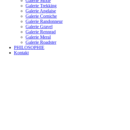
Galerie Mixte
Galerie Trekking
Galerie Anglaise
Galerie Corniche
Galerie Randonneur
Galerie Gravel
Galerie Rennrad
Galerie Meral
Galerie Roadster
PHILOSOPHIE
Kontakt
RAKETE – sofort verfügbar
Rakete Trekking Tour
Rakete Meral Tour
Rakete Gravel C3
Rakete Gravel
Rakete Mixte
Rakete Trekking
RAKETE – customized
Rakete Meral
Rakete Roadster
Rakete Randonneur
Rakete Gravel
Rakete Trekking