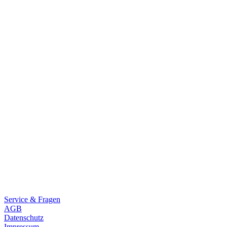
Rakete E-Commuter
Rakete Mixte
Rakete Anglaise
Rakete Corniche
Rakete Rennrad
RAKETE – Sale
Galerie
Galerie alle
Galerie Mixte
Galerie Trekking
Galerie Anglaise
Galerie Corniche
Galerie Randonneur
Galerie Gravel
Galerie Rennrad
Galerie Meral
Galerie Roadster
PHILOSOPHIE
Kontakt
Service & Fragen
AGB
Datenschutz
Impressum