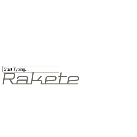
RAKETE – sofort verfügbar
Rakete Trekking Tour
Rakete Meral Tour
Rakete Gravel C3
Rakete Gravel
Rakete Mixte
Rakete Trekking
RAKETE – customized