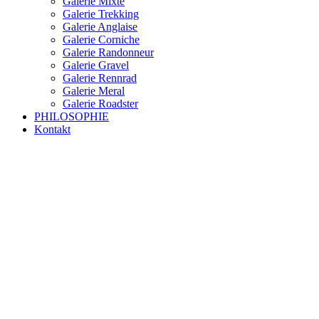
Galerie Mixte
Galerie Trekking
Galerie Anglaise
Galerie Corniche
Galerie Randonneur
Galerie Gravel
Galerie Rennrad
Galerie Meral
Galerie Roadster
PHILOSOPHIE
Kontakt
RAKETE – sofort verfügbar
Rakete Trekking Tour
Rakete Meral Tour
Rakete Gravel C3
Rakete Gravel
Rakete Mixte
Rakete Trekking
RAKETE – customized
Rakete Meral
Rakete Roadster
Rakete Randonneur
Rakete Gravel
Rakete Trekking