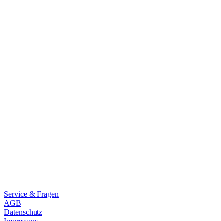
Rakete E-Commuter
Rakete Mixte
Rakete Anglaise
Rakete Corniche
Rakete Rennrad
RAKETE – Sale
Galerie
Galerie alle
Galerie Mixte
Galerie Trekking
Galerie Anglaise
Galerie Corniche
Galerie Randonneur
Galerie Gravel
Galerie Rennrad
Galerie Meral
Galerie Roadster
PHILOSOPHIE
Kontakt
Service & Fragen
AGB
Datenschutz
Impressum